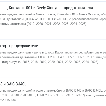
gella, Knewstar 001 и Geely Xingyue - предохранители
ние предохранителей в Geely Tugella, Knewstar 001 и Geely Xingyue, о
0 л. двигателем (JLH-4G20TDB, JLH-4G20TDG) с роботизированной коро
атым автоматом (2019, 2020, 2021, 2022, 2023, 2024, 2025)
roq - предохранители
ение предохранители и реле в Шкода Карок, включая рестайлинговые ве
ензиновым двигателем 1.0 л., 1.2 л., 1.4 л., 1.5 л., 1.6 л., 2.0 л. или 
. (год выпуска: 2017, 2018, 2019, 2020, 2021, 2022, 2023, 2024, 2025)
0 и BAIC BJ40L
ение предохранителей и реле в автомобилях BAIC BJ40 и BAIC BJ40L, 
 2.0 л. (B201R, 4G20TI3, HY4C20B), 2.3 л. (B231R, B237R) или с дизель
4Y20-15058)