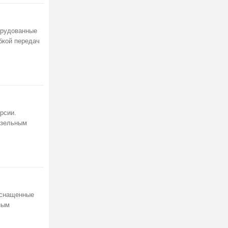
борудованные
бкой передач
рсии.
дизельным
оснащенные
ным