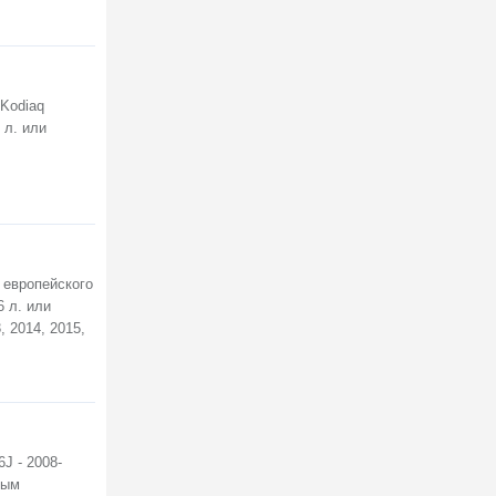
 Kodiaq
 л. или
 европейского
6 л. или
, 2014, 2015,
J - 2008-
вым